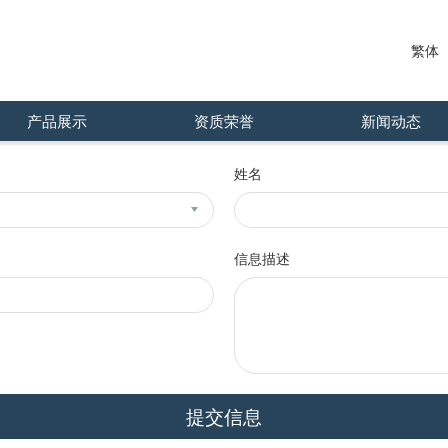
繁体
产品展示
资质荣誉
新闻动态
姓名
信息描述
提交信息